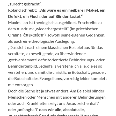
„zurecht gebracht“.
Roland schreibt: „
Als wäre es ein heilbarer Makel, ein
Defekt, ein Fluch, der auf Blinden lastet.“
Maximilian ist theologisch ausgebildet. Er schreibt zu
dem Ausdruck „wiederhergestellt“ (im griechischen
Original ἀπεκατέστη) sowohl seine eigenen Gedanken,
als auch eine theologische Auslegung:
„Das sieht nach einem klassischen Beispiel aus für das
veraltete, zu beseitigende, zu überwindende
‚gottverdammte‘ defizitorientierte Behinderungs- oder
Behindertenbild. Jedenfalls verstehe ich alle, die es so
verstehen, und damit die christliche Botschaft, genauer:
die Botschaft des Evangeliums, vorzeitig leider komplett
mit entsorgen.
Doch die Sache ist ja etwas anders. Am Beispiel blinder
Menschen oder Menschen mit anderen Behinderungen
oder auch Krankheiten zeigt uns Jesus ‚zeichenhaft‘
oder ‚anfanghaft‘,
dass wir alle, absolut alle,
‚zurechtgebracht‘ und wiederhergestellt werden