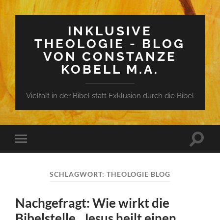
INKLUSIVE
THEOLOGIE - BLOG
VON CONSTANZE
KOBELL M.A.
Vielfalt in der Bibel statt Exklusion durch die Bibel
Suchfe
Mobile-
ein-/a
Menü
ein-/ausblenden
SCHLAGWORT:
THEOLOGIE BLOG
Nachgefragt: Wie wirkt die
Bibelstelle „Jesus heilt einen