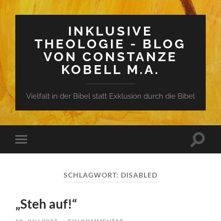
INKLUSIVE
THEOLOGIE - BLOG
VON CONSTANZE
KOBELL M.A.
Vielfalt in der Bibel statt Exklusion durch die Bibel
Suchfe
Mobile-
ein-/a
Menü
ein-/ausblenden
SCHLAGWORT:
DISABLED
„Steh auf!“