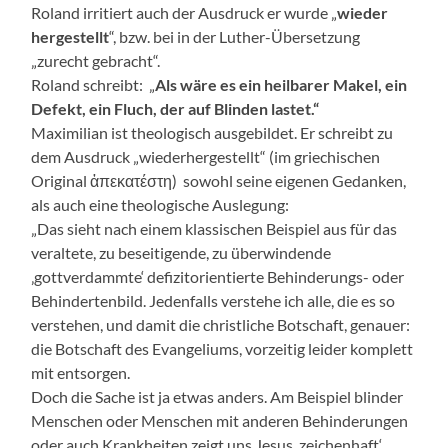
Roland irritiert auch der Ausdruck er wurde „
wieder
hergestellt
“, bzw. bei in der Luther-Übersetzung
„zurecht gebracht“.
Roland schreibt: „
Als wäre es ein heilbarer Makel, ein
Defekt, ein Fluch, der auf Blinden lastet.“
Maximilian ist theologisch ausgebildet. Er schreibt zu
dem Ausdruck „wiederhergestellt“ (im griechischen
Original ἀπεκατέστη) sowohl seine eigenen Gedanken,
als auch eine theologische Auslegung:
„Das sieht nach einem klassischen Beispiel aus für das
veraltete, zu beseitigende, zu überwindende
‚gottverdammte‘ defizitorientierte Behinderungs- oder
Behindertenbild. Jedenfalls verstehe ich alle, die es so
verstehen, und damit die christliche Botschaft, genauer:
die Botschaft des Evangeliums, vorzeitig leider komplett
mit entsorgen.
Doch die Sache ist ja etwas anders. Am Beispiel blinder
Menschen oder Menschen mit anderen Behinderungen
oder auch Krankheiten zeigt uns Jesus ‚zeichenhaft‘