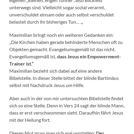
eigenen „kleinen, engen Tunnel“, also Blickfeld
unterwegs sind. Vielleicht sogar sozial verarmt,
unverschuldet einsam oder auch selbst verschuldet
belastet durch ihr bisheriges Tun… .„
Maximilian bringt noch ein weiteren Gedanken ein:
„Die Kirchen haben gerade behinderte Menschen oft zu
Objekten gemacht. Evangeliumsgemäß ist das nicht.
Evangeliumsgemäß ist,
dass Jesus ein Empowerment-
Trainer ist.“
Maximilian bezieht sich dabei auf eine andere
Bibelstelle. In dieser Stelle bittet der blinde Bartimäus
selbst mit Nachdruck Jesus um Hilfe.
Aber auch in der von mir untersuchten Bibelstelle findet
sich so eine Stelle. Denn in Vers 24 sagt der blinde Mann,
dass er erst verschwommen sieht. Daraufhin fährt Jesus
mit der Heilung fort.
Diesen Mut muss man sich mal vorstellen:
Der